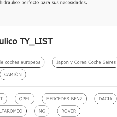
idráulico perfecto para sus necesidades.
ulico TY_LIST
de coches europeos
Japón y Corea Coche Seires
CAMIÓN
AT
OPEL
MERCEDES-BENZ
DACIA
LFAROMEO
MG
ROVER