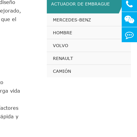
 diseño
ACTUADOR DE EMBRAGUE
mejorado,
 que el
MERCEDES-BENZ
HOMBRE
VOLVO
RENAULT
CAMIÓN
to
arga vida
factores
rápida y