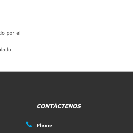
o por el
alado.
CONTÁCTENOS

Phone