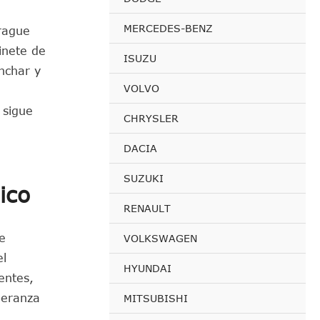
MERCEDES-BENZ
rague
inete de
ISUZU
nchar y
VOLVO
 sigue
CHRYSLER
DACIA
SUZUKI
ico
RENAULT
de
VOLKSWAGEN
el
HYUNDAI
entes,
peranza
MITSUBISHI