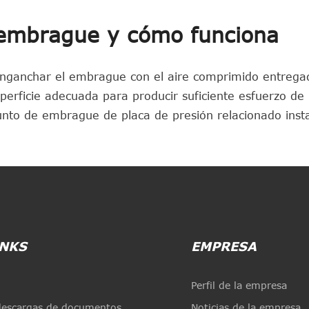
 embrague y cómo funciona
nganchar el embrague con el aire comprimido entregad
rficie adecuada para producir suficiente esfuerzo de
unto de embrague de placa de presión relacionado inst
INKS
EMPRESA
Perfil de la empresa
descargas de documentos
Noticias de la empresa