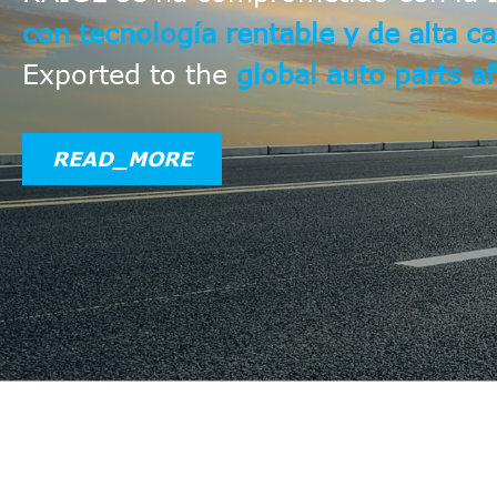
con tecnología rentable y de alta ca
Exported to the
global auto parts a
READ_MORE