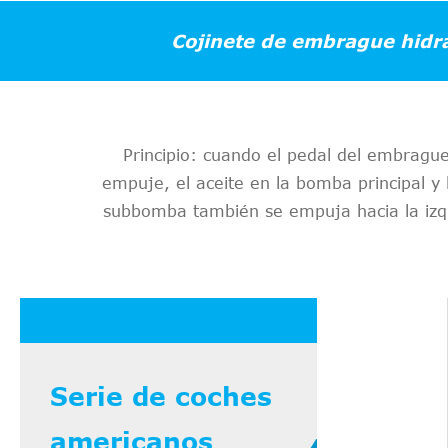
Cojinete de embrague hidrá
Principio: cuando el pedal del embrague
empuje, el aceite en la bomba principal y l
subbomba también se empuja hacia la izqu
Serie de coches
americanos