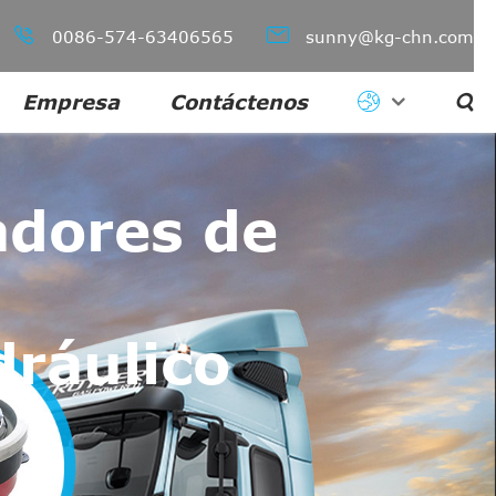


0086-574-63406565
sunny@kg-chn.com
Empresa
Contáctenos

adores de
ráulico