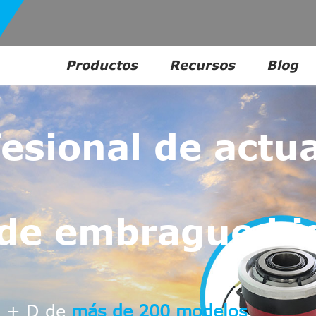
Productos
Recursos
Blog
fesional de actu
de embrague hid
I + D de
más de 200 modelos