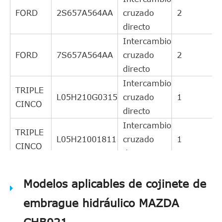
FORD
2S657A564AA
cruzado
2
directo
Intercambio
FORD
7S657A564AA
cruzado
2
directo
Intercambio
TRIPLE
L05H210G0315
cruzado
1
CINCO
directo
Intercambio
TRIPLE
L05H21001811
cruzado
1
CINCO
directo
Intercambio
TRIPLE
Modelos aplicables de cojinete de
L05H21001802
cruzado
1
CINCO
directo
embrague hidráulico MAZDA
Intercambio
TRIPLE