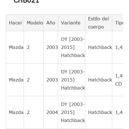
CHB021
502101802
cruzado
1
CINCO
directo
Intercambio
Estilo del
Hacer
Modelo
Año
Variante
Tipo
Luk
510006210
cruzado
2
cuerpo
indirecto
DY [2003-
Intercambio
Mazda
2
2003
2015]
Hatchback
1,4
BSG
BSG30625003
cruzado
1
Hatchback
indirecto
Luk
510006510
DY [2003-
Luk
510005810
1,4
Mazda
2
2003
2015]
Hatchback
CD
Hatchback
DY [2003-
Mazda
2
2004
2015]
Hatchback
1,4
Hatchback