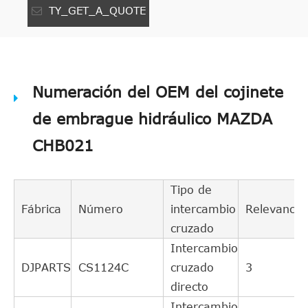
TY_GET_A_QUOTE
Numeración del OEM del cojinete
de embrague hidráulico MAZDA
CHB021
Tipo de
Fábrica
Número
intercambio
Relevancia
cruzado
Intercambio
DJPARTS
CS1124C
cruzado
3
directo
Intercambio