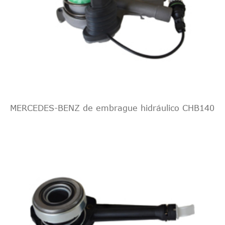
DY [2003-
1,4
Mazda
2
2006
2015]
Hatchback
CD
Hatchback
DY [2003-
Mazda
2
2007
2015]
Hatchback
1,4
Hatchback
MERCEDES-BENZ de embrague hidráulico CHB140
DY [2003-
1,4
Mazda
2
2007
2015]
Hatchback
CD
Hatchback