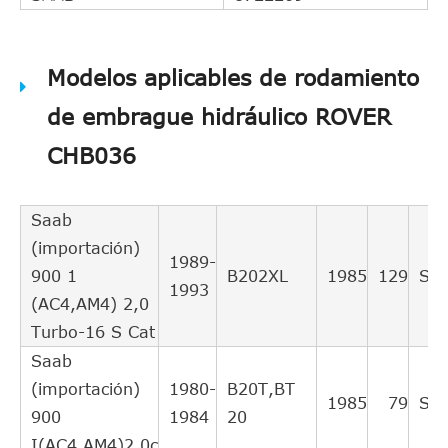
Modelos aplicables de rodamiento
de embrague hidráulico ROVER
CHB036
Saab
(importación)
1989-
900 1
B202XL
1985
129
Sal
1993
(AC4,AM4) 2,0
Turbo-16 S Cat
Saab
(importación)
1980-
B20T,BT
1985
79
Sal
900
1984
20
I(AC4,AM4)2.0c