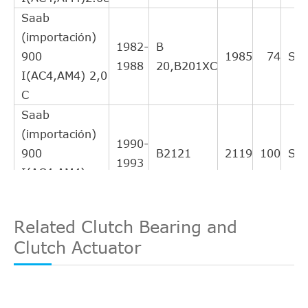
Saab
(importación)
1982-
B
900
1985
74
Sal
1988
20,B201XC
I(AC4,AM4) 2,0
C
Saab
(importación)
1990-
900
B2121
2119
100
Sal
1993
I(AC4,AM4)
2,1-16
Saab
Related Clutch Bearing and
(importación)
1984-
Co
B201
1985
74
Clutch Actuator
900 [ Combi
1991
Co
Coupe 2,0
Saab