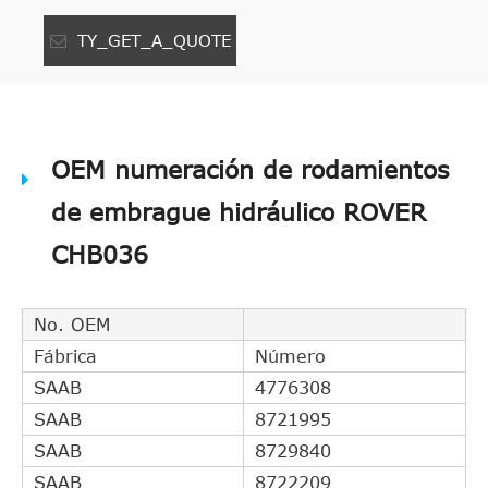
TY_GET_A_QUOTE
OEM numeración de rodamientos
de embrague hidráulico ROVER
CHB036
No. OEM
Fábrica
Número
SAAB
4776308
SAAB
8721995
SAAB
8729840
SAAB
8722209