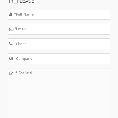
TY_PLEASE
PS
1598
*
CCM,
1,6
2009/09-
115
*
Peugeot
5008
--
16V
2016/12
KW,
156
PS
1560
CCM,
1,6
2009/09-
80
*
Peugeot
5008
--
HDi
2016/12
KW,
110
PS