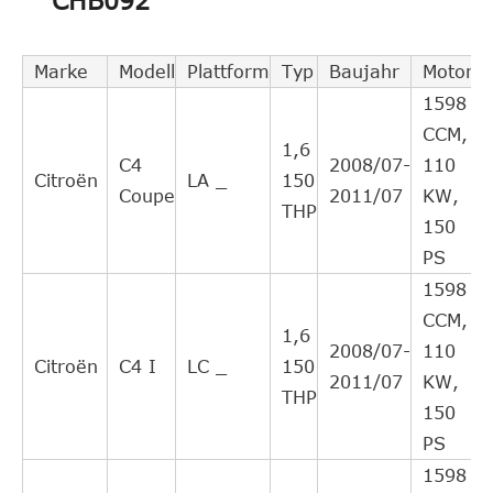
CHB092
BCS179
cruzado
3
BECK
directo
Intercambio
Marke
Modell
Plattform
Typ
Baujahr
Motor
TRIPLE
L05H210G0208
cruzado
1
1598
CINCO
directo
CCM,
1,6
Intercambio
C4
2008/07-
110
TRIPLE
Citroën
LA _
150
5H21G0208
cruzado
1
Coupe
2011/07
KW,
CINCO
THP
directo
150
Intercambio
PS
Piezas ZF
3182600167
cruzado
2
1598
indirecto
CCM,
1,6
LUK
510012910
2008/07-
110
Citroën
C4 I
LC _
150
2011/07
KW,
THP
150
PS
1598