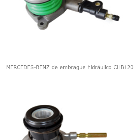
PS
1598
CCM,
1,6
2009/06-
115
Peugeot
3008
--
THP
2016/12
KW,
156
PS
1598
MERCEDES-BENZ de embrague hidráulico CHB120
CCM,
4A _, 4C
1,6
2007/09-
110
Peugeot
308
_
16V
2016/12
KW,
150
PS
1598
CCM,
4A _, 4C
1,6
2008/03-
128