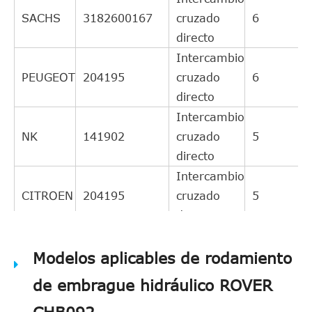
SACHS
3182600167
cruzado
6
directo
Intercambio
PEUGEOT
204195
cruzado
6
directo
Intercambio
NK
141902
cruzado
5
directo
Intercambio
CITROEN
204195
cruzado
5
directo
Intercambio
TEXTAR
Modelos aplicables de rodamiento
53009800
cruzado
5
directo
de embrague hidráulico ROVER
Intercambio
BORG &