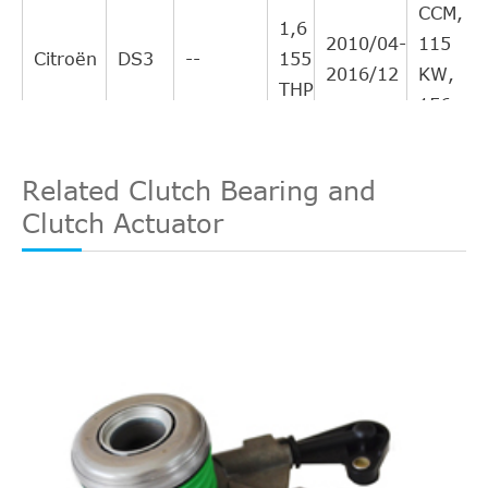
CCM,
1,6
2010/04-
115
Citroën
DS3
--
155
2016/12
KW,
THP
156
PS
1560
Related Clutch Bearing and
CCM,
Clutch Actuator
1,6
2009/06-
80
Peugeot
3008
--
HDi
2016/12
KW,
109
PS
1598
CCM,
1,6
2009/06-
110
Peugeot
3008
--
THP
2016/12
KW,
150