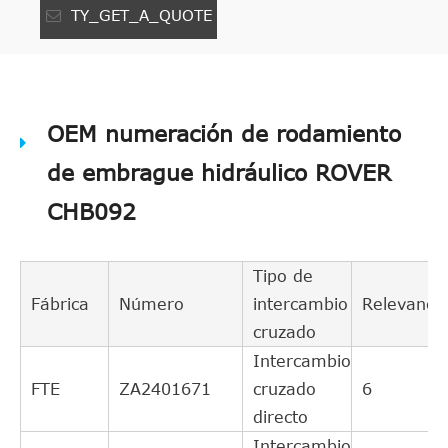
TY_GET_A_QUOTE
OEM numeración de rodamiento
de embrague hidráulico ROVER
CHB092
Tipo de
Fábrica
Número
intercambio
Relevancia
cruzado
Intercambio
FTE
ZA2401671
cruzado
6
directo
Intercambio