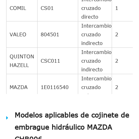
COMIL
CS01
cruzado
1
directo
Intercambio
VALEO
804501
cruzado
2
indirecto
Intercambio
QUINTON
CSC011
cruzado
2
HAZELL
indirecto
Intercambio
MAZDA
1E0116540
cruzado
2
indirecto
Intercambio
MAZDA
Modelos aplicables de cojinete de
1E0016540A
cruzado
2
indirecto
embrague hidráulico MAZDA
Intercambio