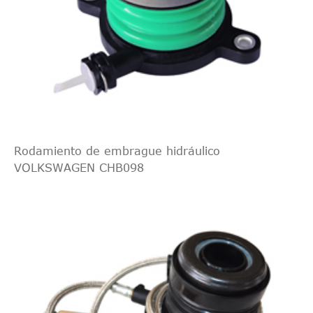
FTE
ZA2802A1
cruzado
1
MK III
indirecto
[1996-
1,8
Mazda
121
1999
Hatchback
Intercambio
2003]
D
MAGNETI
360319030055
cruzado
1
Hatchback
MARELLI
indirecto
MK III
Intercambio
[1996-
Mazda
121
2000
Hatchback
1,25
DELPHI
LC80118
cruzado
1
2003]
Rodamiento de embrague hidráulico
indirecto
Hatchback
VOLKSWAGEN CHB098
Intercambio
MK III
LPR
LPR3477
cruzado
1
[1996-
Mazda
121
2000
Hatchback
1,3
indirecto
2003]
Hatchback
Intercambio
NACIONAL
NSC0001
cruzado
1
MK III
indirecto
[1996-
1,8
Mazda
121
2000
Hatchback
Luk
510001110
2003]
D
Hatchback