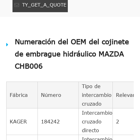
TY_GET_A_QUOTE
Numeración del OEM del cojinete
de embrague hidráulico MAZDA
CHB006
Tipo de
Fábrica
Número
intercambio
Relevanc
cruzado
Intercambio
KAGER
184242
cruzado
2
directo
Intercambio