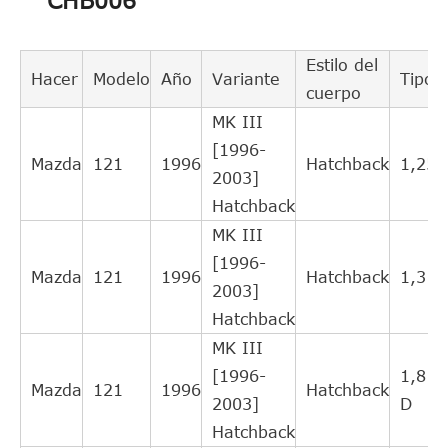
CHB006
FORD
XS417A564EA
cruzado
2
indirecto
Intercambio
Estilo del
Hacer
Modelo
Año
Variante
Tipo
FORD
96WT7A564BB
cruzado
2
cuerpo
indirecto
MK III
Intercambio
[1996-
Mazda
121
1996
Hatchback
1,25
FORD
1075776
cruzado
2
2003]
indirecto
Hatchback
Intercambio
MK III
FORD
1026539
cruzado
2
[1996-
Mazda
121
1996
Hatchback
1,3
indirecto
2003]
Intercambio
Hatchback
FORD
1021237
cruzado
2
MK III
indirecto
[1996-
1,8
Mazda
121
1996
Hatchback
Intercambio
2003]
D
VALEO
804501
cruzado
1
Hatchback