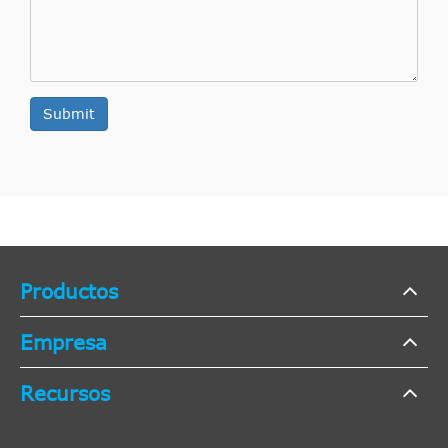
Hatchback
MK III
[1996-
1,8
Mazda
121
2003
Hatchback
2003]
D
Submit
Hatchback
Productos
Empresa
Recursos