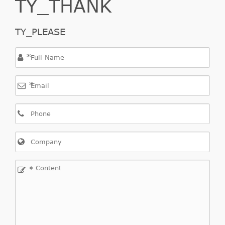
TY_THANK
TY_PLEASE
*
*
*