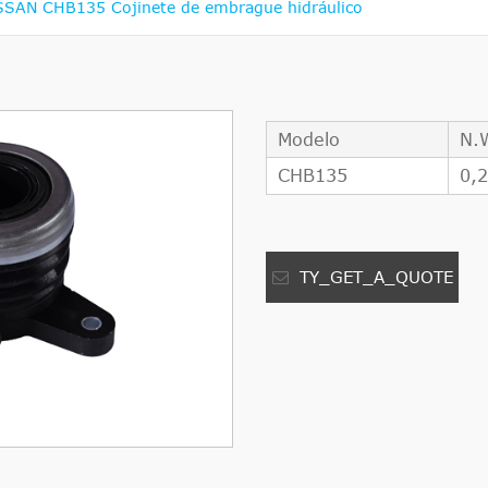
SSAN CHB135 Cojinete de embrague hidráulico
Modelo
N.
CHB135
0,
TY_GET_A_QUOTE