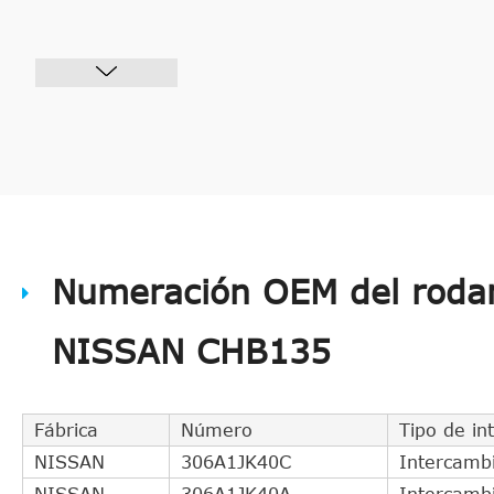
Numeración OEM del rodam
NISSAN CHB135
Fábrica
Número
Tipo de in
NISSAN
306A1JK40C
Intercambi
NISSAN
306A1JK40A
Intercambi