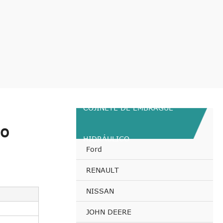
COJINETE DE EMBRAGUE
co
HIDRÁULICO
Ford
RENAULT
NISSAN
a
JOHN DEERE