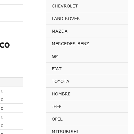
CHEVROLET
LAND ROVER
MAZDA
co
MERCEDES-BENZ
GM
FIAT
TOYOTA
do
HOMBRE
do
JEEP
do
do
OPEL
do
MITSUBISHI
do