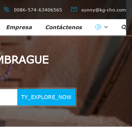


0086-574-63406565
sunny@kg-chn.com
Empresa
Contáctenos

EMBRAGUE
TY_EXPLORE_NOW