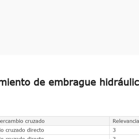
iento de embrague hidráuli
tercambio cruzado
Relevanci
o cruzado directo
3
o cruzado directo
3