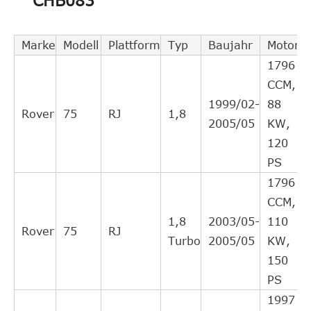
CHB083
TEXTAR
53003300
cruzado
directo
Intercambi
Marke
Modell
Plattform
Typ
Baujahr
Motor
TRW
PJQ134
cruzado
1796
directo
CCM,
Intercambi
1999/02-
88
Rover
75
RJ
1,8
NIÑA
1301134
cruzado
2005/05
KW,
directo
120
Intercambi
PS
ACDelco
AC127S
cruzado
1796
directo
CCM,
Intercambi
1,8
2003/05-
110
Rover
75
RJ
NACIONAL
NSC0032
cruzado
Turbo
2005/05
KW,
directo
150
Intercambi
PS
Kawe
990070
cruzado
1997