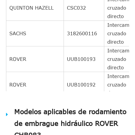
QUINTON HAZELL
CSC032
cruzado
directo
Intercambi
SACHS
3182600116
cruzado
directo
Intercambi
ROVER
UUB100193
cruzado
directo
Intercambi
ROVER
UUB100192
cruzado
directo
Intercambi
FTE
Modelos aplicables de rodamiento
ZA300371
cruzado
directo
de embrague hidráulico ROVER
Intercambi