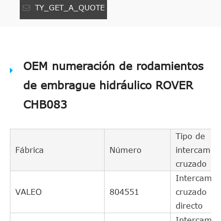
TY_GET_A_QUOTE
OEM numeración de rodamientos
de embrague hidráulico ROVER
CHB083
Tipo de
Fábrica
Número
intercambi
cruzado
Intercambi
VALEO
804551
cruzado
directo
Intercambi