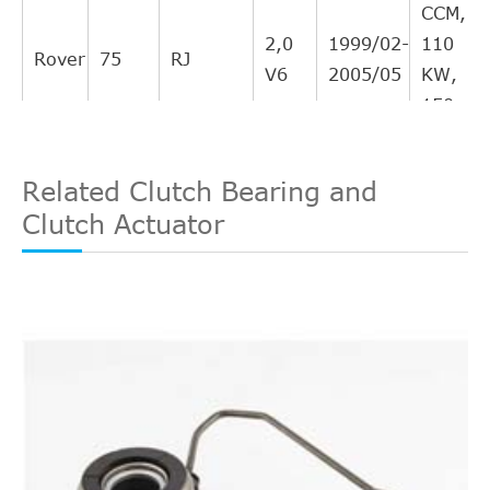
directo
CCM,
Intercambi
2,0
1999/02-
110
Rover
75
RJ
ROV/TRI/JAG/AUS/MG
UUB100193
cruzado
V6
2005/05
KW,
directo
150
Intercambi
PS
ROV/TRI/JAG/AUS/MG
UUB100192
cruzado
2497
Related Clutch Bearing and
directo
CCM,
Clutch Actuator
Intercambi
2,5
1999/02-
129
Rover
75
RJ
TRIPLE CINCO
L05H210H5900
cruzado
V6
2001/10
KW,
directo
175
Intercambi
PS
TRIPLE CINCO
FTKA12014A
cruzado
2497
directo
CCM,
Intercambi
2,5
2001/10-
130
Rover
75
RJ
DELPHI
LLA10024
cruzado
V6
2005/05
KW,
indirecto
177