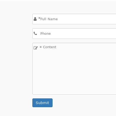
*
*
Submit