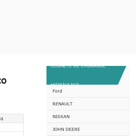
COJINETE DE EMBRAGUE
co
HIDRÁULICO
Ford
RENAULT
NISSAN
ia
JOHN DEERE