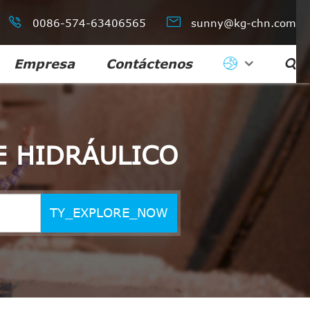


0086-574-63406565
sunny@kg-chn.com
Empresa
Contáctenos

E HIDRÁULICO
TY_EXPLORE_NOW