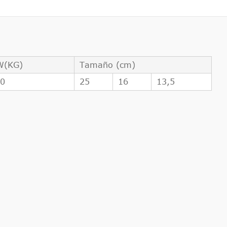
W(KG)
Tamaño (cm)
20
25
16
13,5