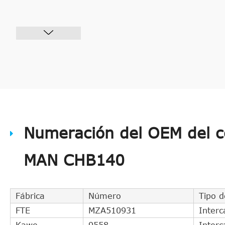
Numeración del OEM del c
MAN CHB140
Fábrica
Número
Tipo d
FTE
MZA510931
Interc
Kawe
9558
Interc