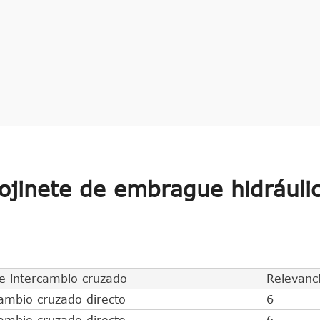
ojinete de embrague hidráuli
e intercambio cruzado
Relevanc
ambio cruzado directo
6
ambio cruzado directo
6