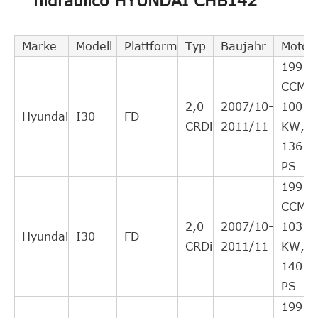
hidráulico HYUNDAI CHB142
KIA
4142124300
cruzado
6
directo
Intercambio
Marke
Modell
Plattform
Typ
Baujahr
Motor
DJPARTS
CS1102C
cruzado
4
1991
directo
CCM,
Intercambio
2,0
2007/10-
100
QUINTON
Hyundai
I30
FD
CSC065
cruzado
4
CRDi
2011/11
KW,
HAZELL
directo
136
Intercambio
PS
BORG & BECK
BCS154
cruzado
3
1991
directo
CCM,
Intercambio
2,0
2007/10-
103
TRIPLE
Hyundai
I30
FD
CSC05
cruzado
1
CRDi
2011/11
KW,
CINCO
directo
140
Intercambio
PS
JAPANPARTES
CFH09
cruzado
4
1991