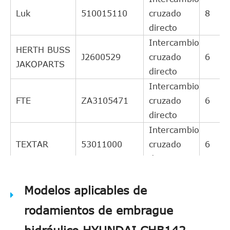
Luk
510015110
cruzado
8
directo
Intercambio
HERTH BUSS
J2600529
cruzado
6
JAKOPARTS
directo
Intercambio
FTE
ZA3105471
cruzado
6
directo
Intercambio
TEXTAR
53011000
cruzado
6
directo
Intercambio
SACHS
Modelos aplicables de
3182600159
cruzado
6
directo
rodamientos de embrague
Intercambio