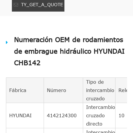
TY_GET_A_QUOTE
Numeración OEM de rodamientos
de embrague hidráulico HYUNDAI
CHB142
Tipo de
Fábrica
Número
intercambio
Relev
cruzado
Intercambio
HYUNDAI
4142124300
cruzado
10
directo
Intercambio