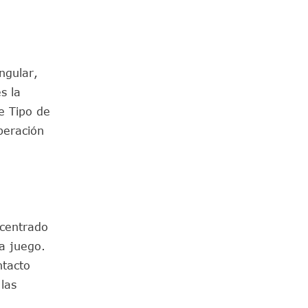
ngular,
s la
e Tipo de
beración
 centrado
 a juego.
ntacto
 las