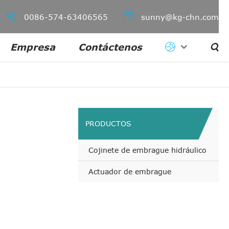


0086-574-63406565
sunny@kg-chn.com
Empresa
Contáctenos

PRODUCTOS
Cojinete de embrague hidráulico
Actuador de embrague