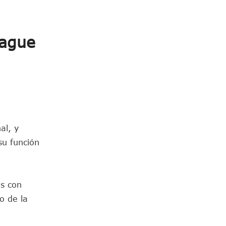
rague
al, y
su función
es con
o de la