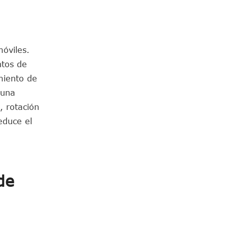
óviles.
ntos de
miento de
 una
, rotación
educe el
de