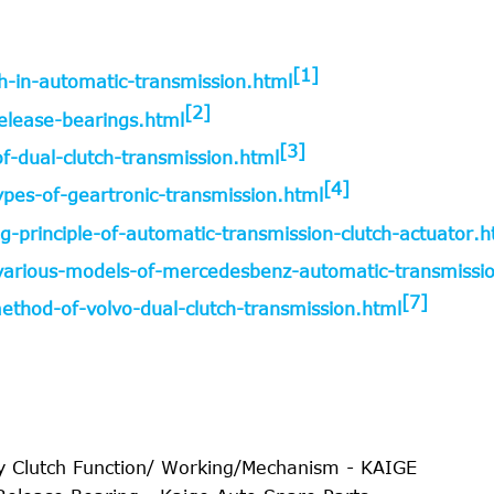
[1]
h-in-automatic-transmission.html
[2]
elease-bearings.html
[3]
f-dual-clutch-transmission.html
[4]
es-of-geartronic-transmission.html
-principle-of-automatic-transmission-clutch-actuator.h
-various-models-of-mercedesbenz-automatic-transmissi
[7]
hod-of-volvo-dual-clutch-transmission.html
 Clutch Function/ Working/Mechanism - KAIGE