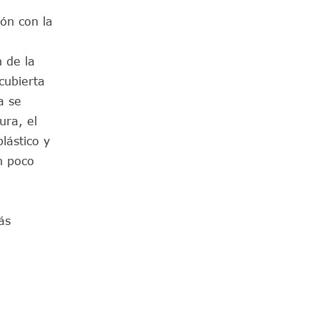
ón con la
 de la
cubierta
a se
ura, el
lástico y
n poco
ás