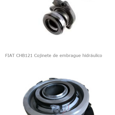
III Turnier 1,6
1596
134
4
Finca
2011-
EcoBoost
FORD FOCUS
III Turnier 1,6
1596
110
4
Finca
2013-
Flexifuel
FORD FOCUS
III Turnier 1,6
1560
70
4
Finca
2011-
FIAT CHB121 Cojinete de embrague hidráulico
TDCi
FORD FOCUS
III Turnier 1,6
1560
85
4
Finca
2011-
TDCi
FORD FOCUS
III Turnier 1,6
1560
77
4
Finca
2012-
TDCi ECOnetic
C-MAX FORD