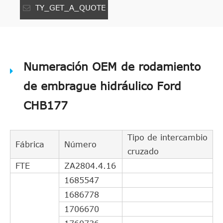
TY_GET_A_QUOTE
Numeración OEM de rodamiento
de embrague hidráulico Ford
CHB177
Tipo de intercambio
Fábrica
Número
cruzado
FTE
ZA2804.4.16
1685547
1686778
1706670