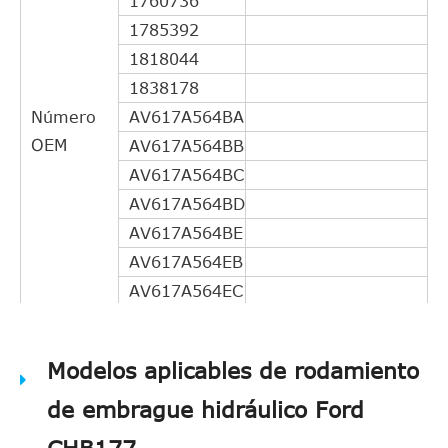
1760736
1785392
1818044
1838178
Número
AV617A564BA
OEM
AV617A564BB
AV617A564BC
AV617A564BD
AV617A564BE
AV617A564EB
AV617A564EC
AV617A564ED
DG9Z7A564B
Modelos aplicables de rodamiento
31367377
de embrague hidráulico Ford
31325987
31325267