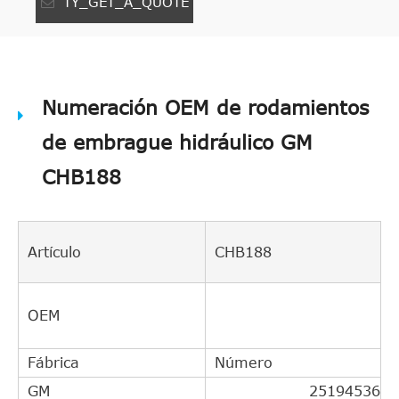
TY_GET_A_QUOTE
Numeración OEM de rodamientos
de embrague hidráulico GM
CHB188
Artículo
CHB188
OEM
Fábrica
Número
GM
25194536