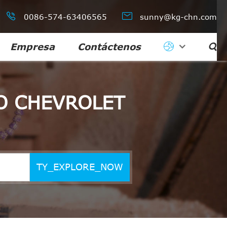


0086-574-63406565
sunny@kg-chn.com
Empresa
Contáctenos

O CHEVROLET
TY_EXPLORE_NOW