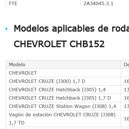
FTE
ZA34045.3.1
FTE
ZA34048.3.1
HELLA PAGID
8AZ 355 600-721
Modelos aplicables de rod
LANCIA
55558917
LANCIA
55558918
CHEVROLET CHB152
OE
55352048
OE
55558917
OE
55558918
Modelo
D
OE
5679349
CHEVROLET
OE
5679360
CHEVROLET CRUZE (J300) 1,7 D
1
OPEL
55 352 048
CHEVROLET CRUZE Hatchback (J305) 1,4
1
OPEL
55558917
CHEVROLET CRUZE Hatchback (J305) 1,7 D
1
OPEL
55558918
CHEVROLET CRUZE Station Wagon (J308) 1,4
1
OPEL
55563511
Vagón de estación CHEVROLET CRUZE (J308)
1
OPEL
55563645
1,7 TD
OPEL
55563646