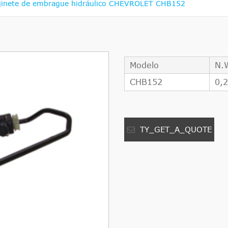
jinete de embrague hidráulico CHEVROLET CHB152
Modelo
N.
CHB152
0,
TY_GET_A_QUOTE