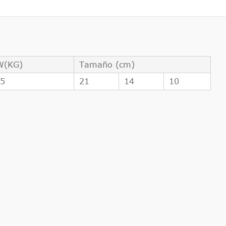
W(KG)
Tamaño (cm)
25
21
14
10