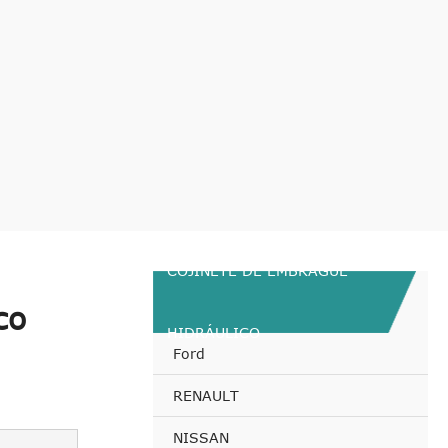
COJINETE DE EMBRAGUE
co
HIDRÁULICO
Ford
RENAULT
NISSAN