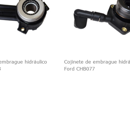
embrague hidráulico
Cojinete de embrague hidrá
3
Ford CHB077