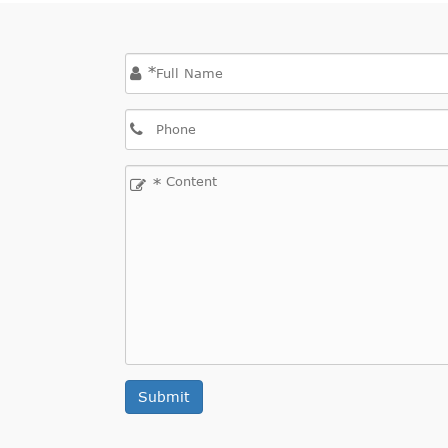
*
*
Submit