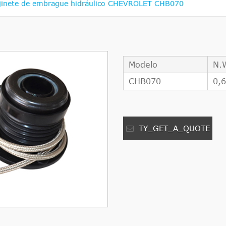
jinete de embrague hidráulico CHEVROLET CHB070
Modelo
N.
CHB070
0,
TY_GET_A_QUOTE