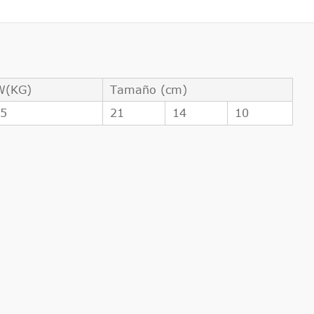
W(KG)
Tamaño (cm)
65
21
14
10