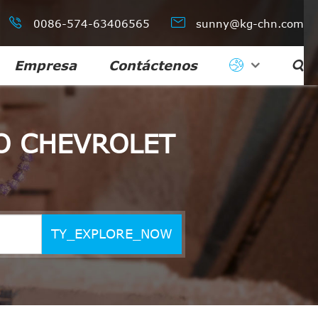


0086-574-63406565
sunny@kg-chn.com
Empresa
Contáctenos

O CHEVROLET
TY_EXPLORE_NOW