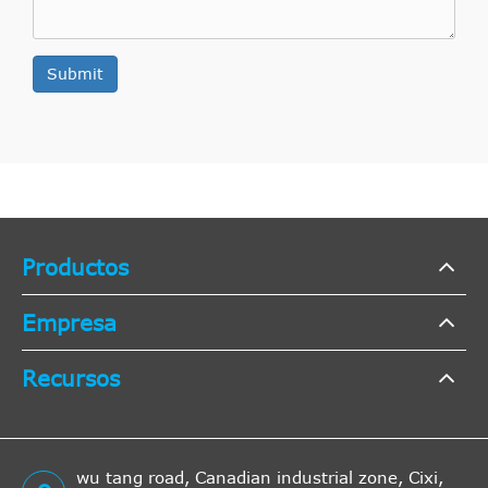
Submit
Productos
Empresa
Recursos
wu tang road, Canadian industrial zone, Cixi,