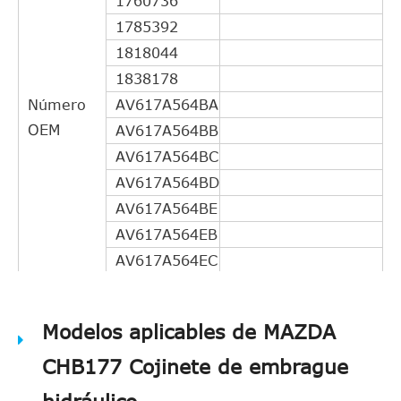
1760736
1785392
1818044
1838178
Número
AV617A564BA
OEM
AV617A564BB
AV617A564BC
AV617A564BD
AV617A564BE
AV617A564EB
AV617A564EC
AV617A564ED
DG9Z7A564B
Modelos aplicables de MAZDA
31367377
CHB177 Cojinete de embrague
31325987
31325267