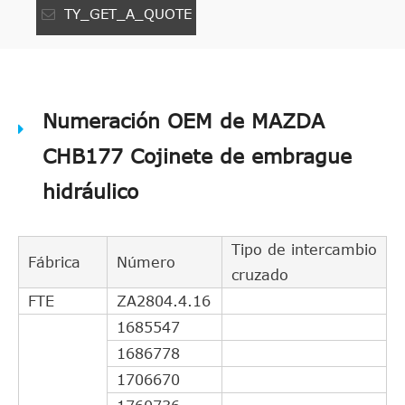
TY_GET_A_QUOTE
Numeración OEM de MAZDA
CHB177 Cojinete de embrague
hidráulico
Tipo de intercambio
Fábrica
Número
cruzado
FTE
ZA2804.4.16
1685547
1686778
1706670