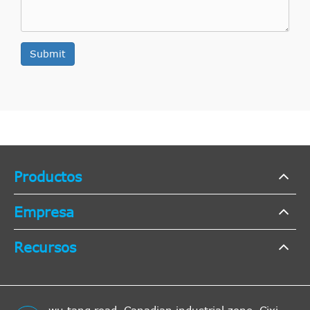
Submit
Productos
Empresa
Recursos
wu tang road, Canadian industrial zone, Cixi,