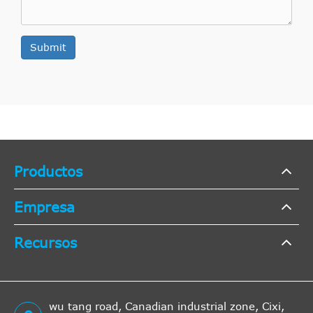
Submit
Productos
Empresa
Recursos
wu tang road, Canadian industrial zone, Cixi,