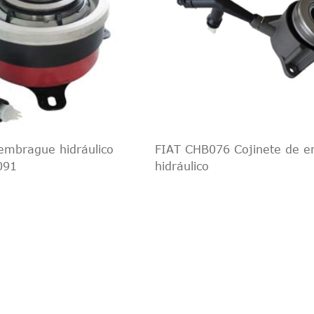
embrague hidráulico
FIAT CHB076 Cojinete de 
091
hidráulico