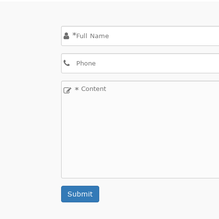
*
*
Submit