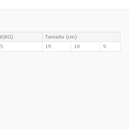
W(KG)
Tamaño (cm)
25
19
10
9