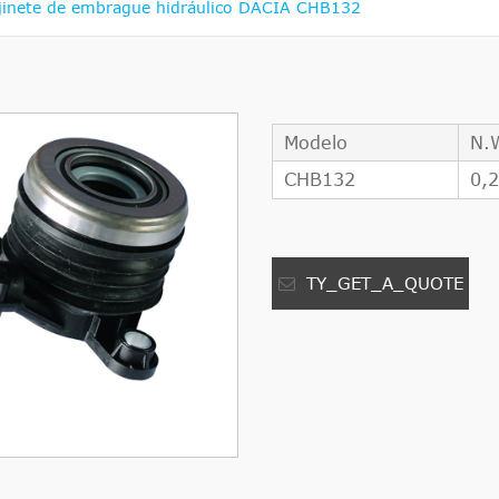
jinete de embrague hidráulico DACIA CHB132
Modelo
N.
CHB132
0,
TY_GET_A_QUOTE