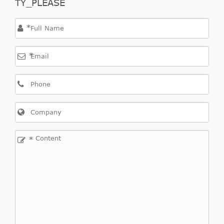
TY_PLEASE
*
*
*