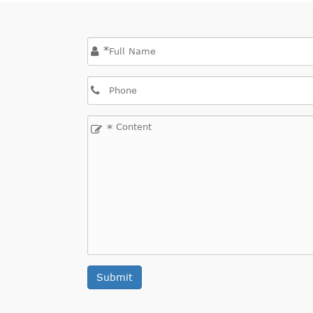
*
*
Submit