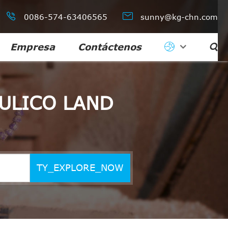


0086-574-63406565
sunny@kg-chn.com
Empresa
Contáctenos

ULICO LAND
TY_EXPLORE_NOW