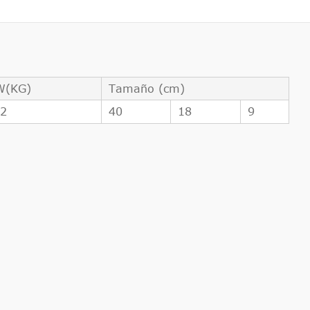
W(KG)
Tamaño (cm)
42
40
18
9