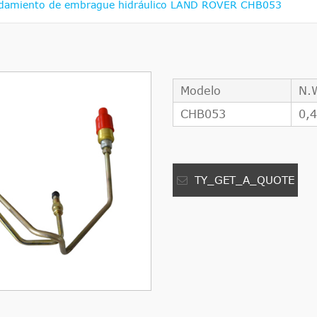
damiento de embrague hidráulico LAND ROVER CHB053
Modelo
N.
CHB053
0,
TY_GET_A_QUOTE