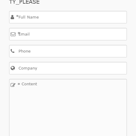
TY_PLEASE
*
*
*