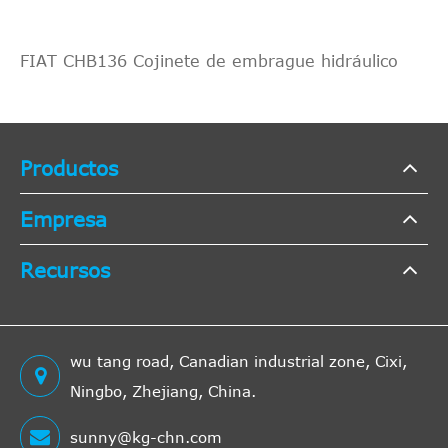
FIAT CHB136 Cojinete de embrague hidráulico
Productos
Empresa
Recursos
wu tang road, Canadian industrial zone, Cixi,
Ningbo, Zhejiang, China.
sunny@kg-chn.com