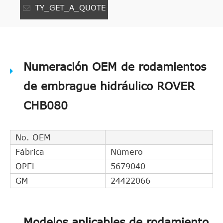
TY_GET_A_QUOTE
Numeración OEM de rodamientos
de embrague hidráulico ROVER
CHB080
No. OEM
Fábrica
Número
OPEL
5679040
GM
24422066
Modelos aplicables de rodamiento