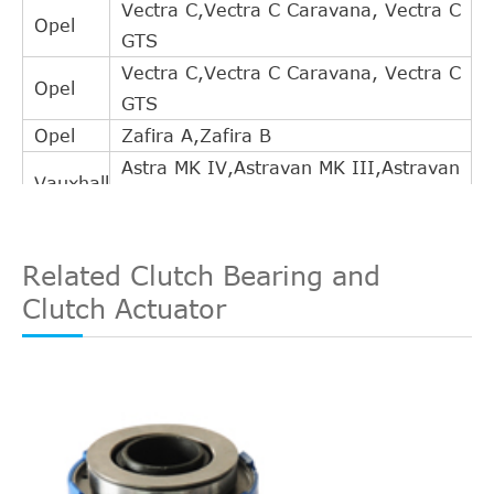
Vectra C,Vectra C Caravana, Vectra C
Opel
GTS
Vectra C,Vectra C Caravana, Vectra C
Opel
GTS
Opel
Zafira A,Zafira B
Astra MK IV,Astravan MK III,Astravan
Vauxhall
MK IV
Astra MK IV,Astravan MK III,Astravan
Vauxhall
MK IV
Related Clutch Bearing and
Clutch Actuator