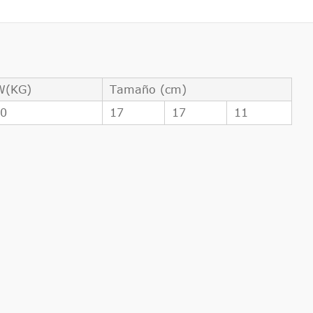
W(KG)
Tamaño (cm)
70
17
17
11