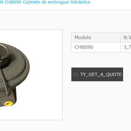
N CHB096 Cojinete de embrague hidráulico
Modelo
N.
CHB096
3,
TY_GET_A_QUOTE