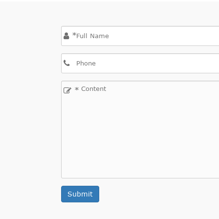
*
*
Submit