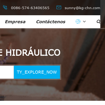


0086-574-63406565
sunny@kg-chn.com
Empresa
Contáctenos

E HIDRÁULICO
TY_EXPLORE_NOW