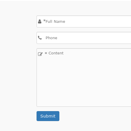
*
*
Submit