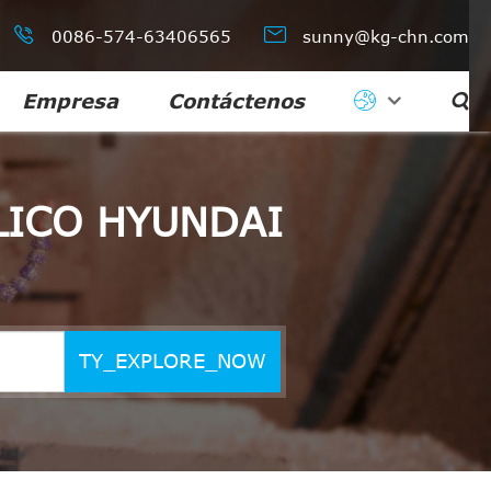


0086-574-63406565
sunny@kg-chn.com
Empresa
Contáctenos

ICO HYUNDAI
TY_EXPLORE_NOW