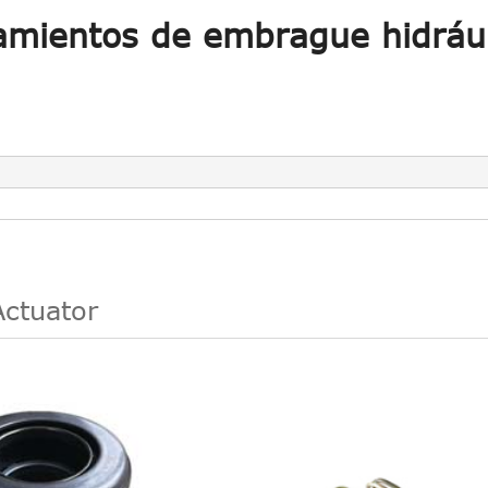
amientos de embrague hidrául
Actuator