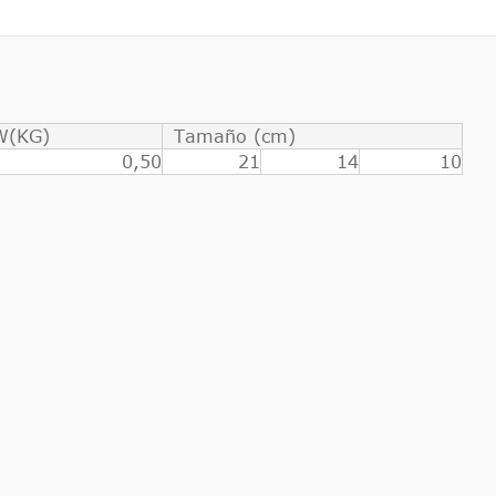
W(KG)
Tamaño (cm)
0,50
21
14
10