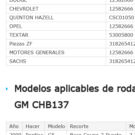
CHEVROLET
12582666
QUINTON HAZELL
CSC01050
OPEL
12582666
TEXTAR
53005800
Piezas ZF
31826541
MOTORES GENERALES
12582666
SACHS
31826541
Modelos aplicables de rod
GM CHB137
Año
Hacer
Modelo
Recorte
Mo
2009
Pontiac
G5
Base Coupe 2-Puerta
2.