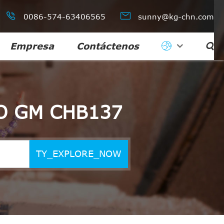


0086-574-63406565
sunny@kg-chn.com
Empresa
Contáctenos

O GM CHB137
TY_EXPLORE_NOW