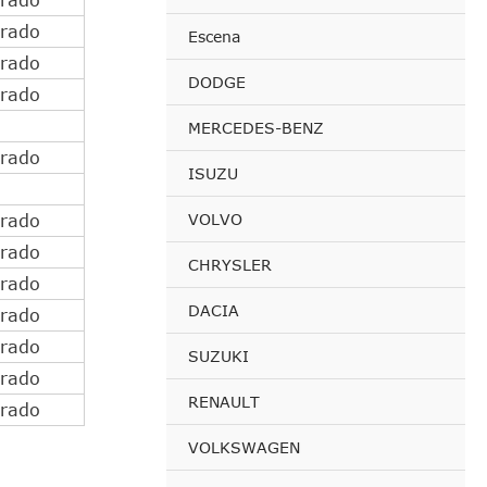
irado
Escena
irado
DODGE
irado
MERCEDES-BENZ
irado
ISUZU
VOLVO
irado
irado
CHRYSLER
irado
DACIA
irado
irado
SUZUKI
irado
RENAULT
irado
VOLKSWAGEN