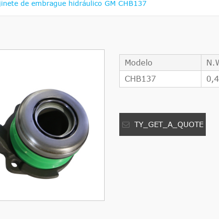
jinete de embrague hidráulico GM CHB137
Modelo
N.
CHB137
0,
TY_GET_A_QUOTE