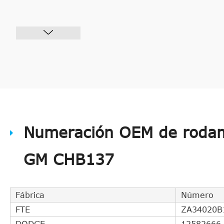
Numeración OEM de rodam
GM CHB137
Fábrica
Número
FTE
ZA34020B
DODGE
12582666