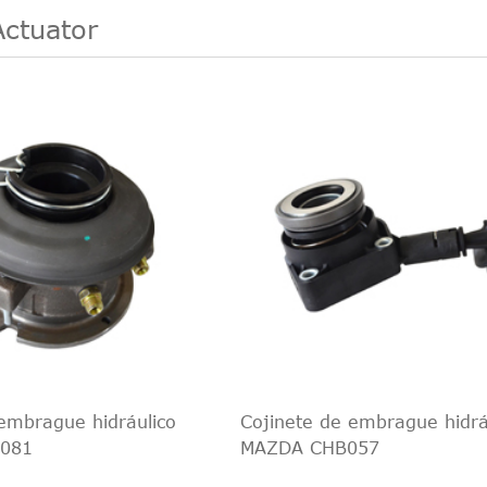
Actuator
embrague hidráulico
Cojinete de embrague hidrá
081
MAZDA CHB057