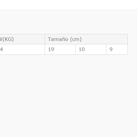
W(KG)
Tamaño (cm)
44
19
10
9