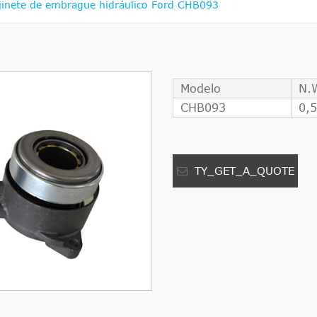
jinete de embrague hidráulico Ford CHB093
Modelo
N.
CHB093
0,
TY_GET_A_QUOTE