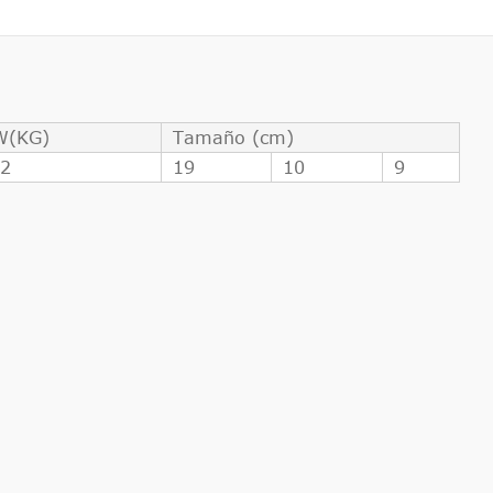
W(KG)
Tamaño (cm)
52
19
10
9