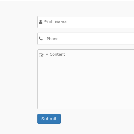
*
*
Submit