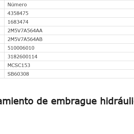
Número
4358475
1683474
2M5V7A564AA
2M5V7A564AB
510006010
3182600114
MCSC153
SB60308
amiento de embrague hidráuli