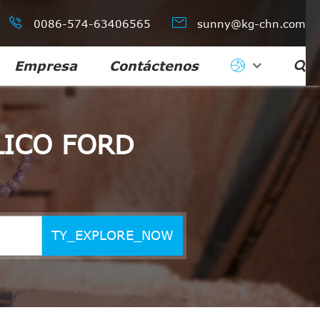


0086-574-63406565
sunny@kg-chn.com
Empresa
Contáctenos

LICO FORD
TY_EXPLORE_NOW