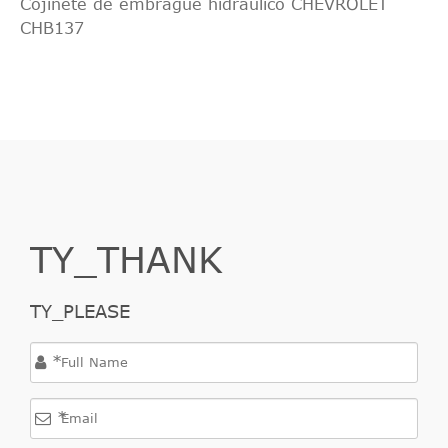
Cojinete de embrague hidráulico CHEVROLET
CHB137
TY_THANK
TY_PLEASE
*
*