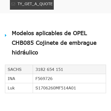
TY_GET_A_QUOTE
Modelos aplicables de OPEL
CHB085 Cojinete de embrague
hidráulico
SACHS
3182 654 151
INA
F569726
Luk
S1706260MF514A01